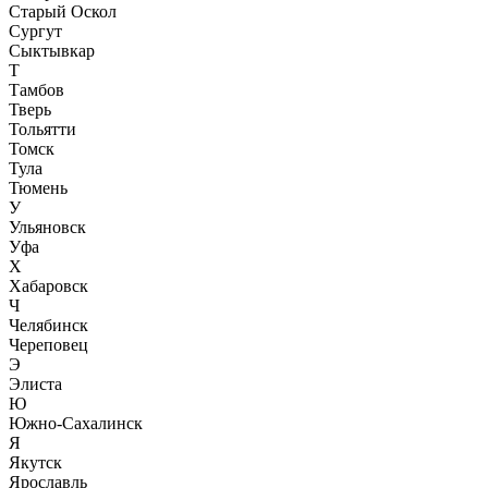
Старый Оскол
Сургут
Сыктывкар
Т
Тамбов
Тверь
Тольятти
Томск
Тула
Тюмень
У
Ульяновск
Уфа
Х
Хабаровск
Ч
Челябинск
Череповец
Э
Элиста
Ю
Южно-Сахалинск
Я
Якутск
Ярославль