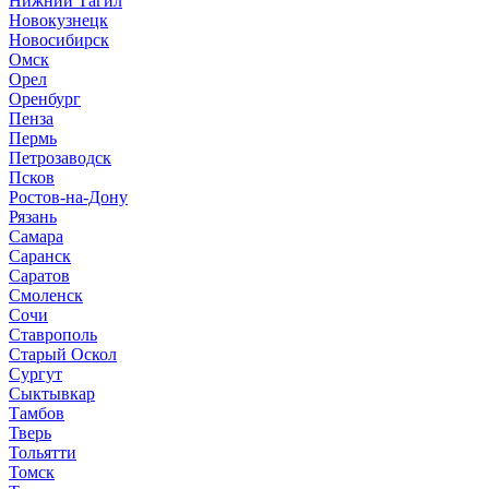
Нижний Тагил
Новокузнецк
Новосибирск
Омск
Орел
Оренбург
Пенза
Пермь
Петрозаводск
Псков
Ростов-на-Дону
Рязань
Самара
Саранск
Саратов
Смоленск
Сочи
Ставрополь
Старый Оскол
Сургут
Сыктывкар
Тамбов
Тверь
Тольятти
Томск