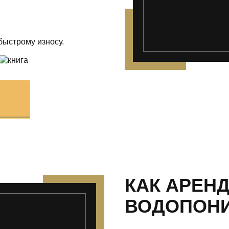
быстрому износу.
");">
КАК АРЕН
ВОДОПОН