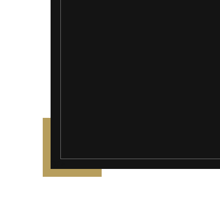
");">