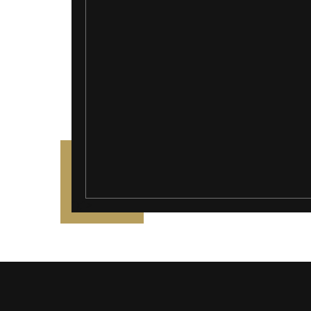
");">